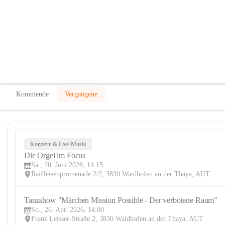
Albert Reiter Musikschule der Stadt
@albert-reiter-musikschule-der-stadtgemeinde-waidhofen-
Musikschule
In CITIES öffnen
Kommende
Vergangene
Konzerte & Live-Musik
Die Orgel im Focus
Sa., 20. Juni 2026, 14:15
Raiffeisenpromenade 2/2, 3830 Waidhofen an der Thaya, AUT
Tanzshow "Märchen Mission Possible - Der verbotene Raum"
So., 26. Apr. 2026, 14:00
Franz Leisser-Straße 2, 3830 Waidhofen an der Thaya, AUT