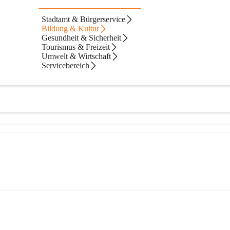
gemeinde Waidhofen an der Thaya
Stadtamt & Bürgerservice
Bildung & Kultur
an-der-thaya
Gesundheit & Sicherheit
Tourismus & Freizeit
Umwelt & Wirtschaft
Servicebereich