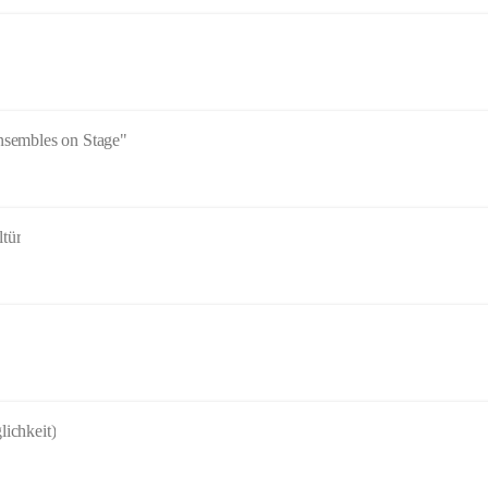
sembles on Stage"
ltür
lichkeit)