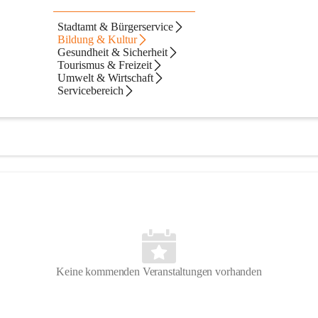
gemeinde Waidhofen an der Thaya
Stadtamt & Bürgerservice
Bildung & Kultur
an-der-thaya
Gesundheit & Sicherheit
Tourismus & Freizeit
Umwelt & Wirtschaft
Servicebereich
Keine kommenden Veranstaltungen vorhanden