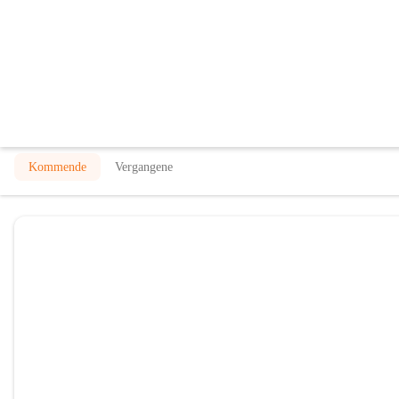
Albert Reiter Musikschule der Stadt
@albert-reiter-musikschule-der-stadtgemeinde-waidhofen-
Musikschule
In CITIES öffnen
Kommende
Vergangene