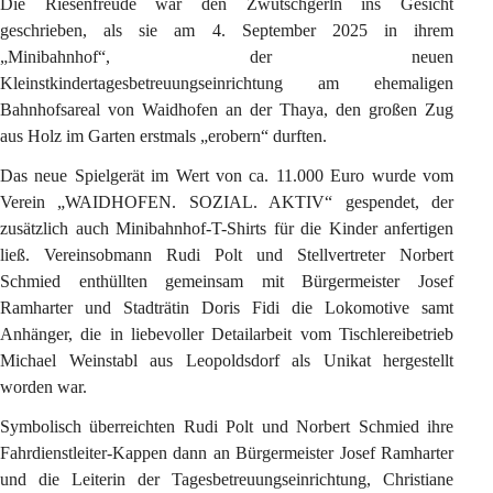
Die Riesenfreude war den Zwutschgerln ins Gesicht 
geschrieben, als sie am 4. September 2025 in ihrem 
„Minibahnhof“, der neuen 
Kleinstkindertagesbetreuungseinrichtung am ehemaligen 
Bahnhofsareal von Waidhofen an der Thaya, den großen Zug 
aus Holz im Garten erstmals „erobern“ durften.
Das neue Spielgerät im Wert von ca. 11.000 Euro wurde vom 
Verein „WAIDHOFEN. SOZIAL. AKTIV“ gespendet, der 
zusätzlich auch Minibahnhof-T-Shirts für die Kinder anfertigen 
ließ. Vereinsobmann Rudi Polt und Stellvertreter Norbert 
Schmied enthüllten gemeinsam mit Bürgermeister Josef 
Ramharter und Stadträtin Doris Fidi die Lokomotive samt 
Anhänger, die in liebevoller Detailarbeit vom Tischlereibetrieb 
Michael Weinstabl aus Leopoldsdorf als Unikat hergestellt 
worden war.
Symbolisch überreichten Rudi Polt und Norbert Schmied ihre 
Fahrdienstleiter-Kappen dann an Bürgermeister Josef Ramharter 
und die Leiterin der Tagesbetreuungseinrichtung, Christiane 