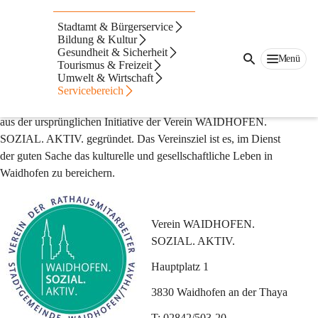
WAIDHOFEN.SOZIA
Stadtamt & Bürgerservice
L.AKTIV.
Bildung & Kultur
Gesundheit & Sicherheit
Menü
Tourismus & Freizeit
Seit vielen Jahren engagieren sich die Waidhofner 
Umwelt & Wirtschaft
Rathausmitarbeiter im Rahmen von WAIDHOFEN. SOZIAL. 
Servicebereich
AKTIV. ehrenamtlich für den guten Zweck. Im Jahr 2015 wurde 
aus der ursprünglichen Initiative der Verein WAIDHOFEN. 
SOZIAL. AKTIV. gegründet. Das Vereinsziel ist es, im Dienst 
der guten Sache das kulturelle und gesellschaftliche Leben in 
Waidhofen zu bereichern.
Verein WAIDHOFEN. 
SOZIAL. AKTIV.
Hauptplatz 1
3830 Waidhofen an der Thaya
T: 02842/503-20