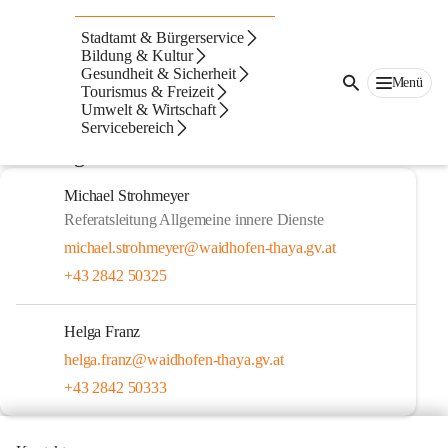
Personalverwaltung
Stadtamt & Bürgerservice
In diesem Bereich werden die Abrechnungen der Bezüge und 
Bildung & Kultur
Gesundheit & Sicherheit
Gehälter aller Bediensteter und Mandatare durchgeführt, die 
Menü
Tourismus & Freizeit
Personalakten geführt, Dienst- und Fehlzeiten sowie sämtliche 
Umwelt & Wirtschaft
dienstrechtlichen Maßnahmen behandelt.
Servicebereich
Zuständigkeit
Michael Strohmeyer
Referatsleitung Allgemeine innere Dienste
michael.strohmeyer@waidhofen-thaya.gv.at
+43 2842 50325
Helga Franz
helga.franz@waidhofen-thaya.gv.at
+43 2842 50333