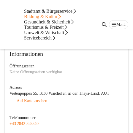
Gymnasium Waidhofen/Thaya
Stadtamt & Bürgerservice
Bildung & Kultur
@gymnasium-waidhofenthaya
Gesundheit & Sicherheit
Allgemeinbildende höhere Schule
Menü
Tourismus & Freizeit
Umwelt & Wirtschaft
In CITIES öffnen
Servicebereich
Informationen
Öffnungszeiten
Keine Öffnungszeiten verfügbar
Adresse
Vestenpoppen 55, 3830 Waidhofen an der Thaya-Land, AUT
Auf Karte ansehen
Telefonnummer
+43 2842 525540