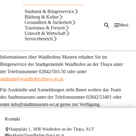
Museen
Stadtamt & Bürgerservice
Im Waldviertel und vor allem in Waidhofen an der Thaya wird 
Bildung & Kultur
Gesundheit & Sicherheit
Tradition groß geschrieben. Einen wesentlichen Beitrag dazu 
Menü
Tourismus & Freizeit
leisten die liebevoll eingerichteten Museen, die einen Einblick in 
Umwelt & Wirtschaft
die geschichtliche, kulturelle und wirtschaftliche Entwicklung 
Servicebereich
ermöglichen.
Informationen über Waidhofens Museen erhalten Sie im 
Bürgerservice der Stadtgemeinde Waidhofen an der Thaya unter 
der Telefonnummer 02842/503-50 oder unter 
stadtamt@waidhofen-thaya.gv.at
. 
Für Auskünfte und Anmeldungen steht Ihnen weiters das Team 
des Stadtmuseums unter der Telefonnummer 02842/53401 oder 
unter info@stadtmuseum-wt.at gerne zur Verfügung.
Kontakt
Hauptplatz 1, 3830 Waidhofen an der Thaya, AUT
stadtamt@waidhofen-thaya.gv.at